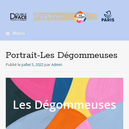
Menu
Aller
au
contenu
Portrait-Les Dégommeuses
principal
Publié le
juillet 5, 2022
par
Admin
Les Dégommeuses