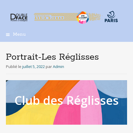
Menu
Aller
au
contenu
Portrait-Les Réglisses
principal
Publié le
juillet 5, 2022
par
Admin
Club des Réglisses